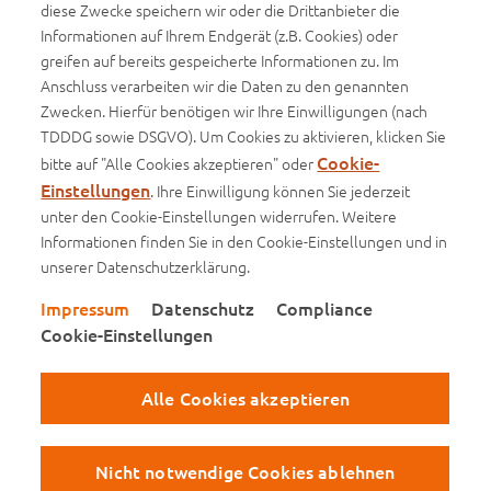
diese Zwecke speichern wir oder die Drittanbieter die
Informationen auf Ihrem Endgerät (z.B. Cookies) oder
Infos
greifen auf bereits gespeicherte Informationen zu. Im
Anschluss verarbeiten wir die Daten zu den genannten
Basisinformationsblätter (BIB)
Zwecken. Hierfür benötigen wir Ihre Einwilligungen (nach
Produktinformationsblätter
TDDDG sowie DSGVO). Um Cookies zu aktivieren, klicken Sie
Cookie-
bitte auf "Alle Cookies akzeptieren" oder
Einstellungen
. Ihre Einwilligung können Sie jederzeit
unter den Cookie-Einstellungen widerrufen. Weitere
Impressum
Informationen finden Sie in den Cookie-Einstellungen und in
unserer Datenschutzerklärung.
Datenschutz
Impressum
Datenschutz
Compliance
Compliance
Cookie-Einstellungen
Cookie-Einstellungen
Alle Cookies akzeptieren
Besuchen Sie uns auf Facebook
Besuchen Sie uns auf Instagram
Besuchen Sie uns auf Xing
Besuchen Sie uns auf You
Besuchen Sie uns au
Besuchen Sie
Nicht notwendige Cookies ablehnen
© Copyright 2026
WWK Lebensversicherung a. G.