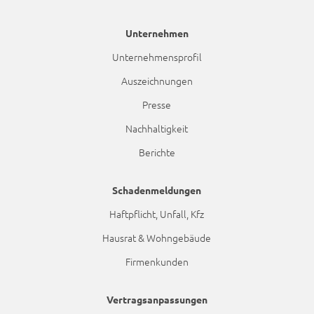
Einzelfassungsvermögen
1.000 l/kg
Unternehmen
Gesamtfassungsvermögen für
Unternehmensprofil
unmittelbare oder mittelbare
Folgen von Gewässerschäden,
Auszeichnungen
aus der Lagerung
Presse
gewässerschädlicher Stoffe.
Nachhaltigkeit
als Inhaber und Betreiber von
Berichte
Anlagen (Heizöltanks) bis
15.000 l/kg
Gesamtfassungsvermögen je
Schadenmeldungen
versichertes Risiko für
Haftpflicht, Unfall, Kfz
unmittelbare oder mittelbare
Folgen von Gewässerschäden,
Hausrat & Wohngebäude
aus der Lagerung und aus der
Firmenkunden
Verwendung
gewässerschädlicher Stoffe.
Vertragsanpassungen