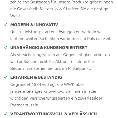
zahlreiche Bestnoten für unsere Produkte geben Ihnen
Wasserfahrzeugen durch
Kräne, Winden oder sonstige
die Gewissheit: Mit der WWK treffen Sie die richtige
mechanische Vorrichtungen.
Wahl.
Mitversichert sind auch
MODERN & INNOVATIV
Schäden an Containern, wenn
Unsere leistungsstarken Lösungen entwickeln wir
diese beim Abheben von oder
laufend weiter. So bleiben wir immer am Puls der Zeit.
Heben auf Land- und
Wasserfahrzeuge zum Zwecke
UNABHÄNGIG & KUNDENORIENTIERT
des Be- und Entladens
Als Versicherungsverein auf Gegenseitigkeit arbeiten
entstehen.
wir für Sie und nicht für Aktionäre – denn Ihre
Bedürfnisse stehen bei uns im Mittelpunkt.
wegen Schäden aus der
Verletzung von
ERFAHREN & BESTÄNDIG
Datenschutzgesetzen durch
Gegründet 1884 verfügt die WWK über
Verarbeitung
jahrzehntelanges Know-how, um Ihnen in allen
personenbezogener Daten
wichtigen Versicherungssparten ein zuverlässiger
wegen Schäden aus dem
Partner zu sein.
Austausch, der Übermittlung
VERANTWORTUNGSVOLL & VERLÄSSLICH
und der Bereitstellung