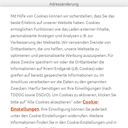
Sanierung von
Adressänderung
5.000.000 EUR
Umweltschäden nach
Höchstersatzleistung je
Bankdatenänderung
Umweltschadensgesetz
Mit Hilfe von Cookies können wir sicherstellen, dass Sie das
Versicherungsjahr
(USchadG)
beste Erlebnis auf unserer Website haben. Cookies
Namensänderung
ermöglichen Funktionen wie das Laden externer Inhalte,
Dynamikanpassung
Sonstiges
personalisierte Anzeigen und Analysen z. B. zur
Verbesserung der Webseite. Wir verwenden Dienste von
Leistungsgarantie gegenüber
Barrierefreiheit
Drittanbietern, die uns helfen, unsere Webseite zu
den GDV-Musterbedingungen
optimieren und personalisierte Werbung auszuspielen. Für
Barrierefreiheitserklärung
diese Zwecke speichern wir oder die Drittanbieter die
Update-Garantie bei
Informationen auf Ihrem Endgerät (z.B. Cookies) oder
beitragsfreien
Infos
greifen auf bereits gespeicherte Informationen zu. Im
Leistungsverbesserungen
Anschluss verarbeiten wir die Daten zu den genannten
Basisinformationsblätter (BIB)
Zwecken. Hierfür benötigen wir Ihre Einwilligungen (nach
Differenzdeckung
Produktinformationsblätter
TDDDG sowie DSGVO). Um Cookies zu aktivieren, klicken Sie
Cookie-
bitte auf "Alle Cookies akzeptieren" oder
Versichererwechsel
Einstellungen
. Ihre Einwilligung können Sie jederzeit
Zusatzoptionen
(nur mitversichert sofern ausdrücklich im
unter den Cookie-Einstellungen widerrufen. Weitere
Impressum
Informationen finden Sie in den Cookie-Einstellungen und in
Versicherungsschein