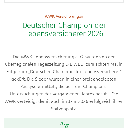
Top-Themen
Altersvorsorgedepot
WWK Versicherungen
Rente fondsgebunden mit Garantie
Deutscher Champion der
Betriebliche Altersversorgung
Lebensversicherer 2026
Basisrente
Schadenmeldungen
Die WWK Lebensversicherung a. G. wurde von der
Häufig gesuchte Begriffe
überregionalen Tageszeitung DIE WELT zum achten Mal in
Folge zum „Deutschen Champion der Lebensversicherer“
Altersvorsorge
gekürt. Die Sieger wurden in einer breit angelegten
Vertragsanpassungen
Analyse ermittelt, die auf fünf Champions-
IntelliProtect
Untersuchungen des vergangenen Jahres beruht. Die
Premium Fondsrente 2.0
WWK verteidigt damit auch im Jahr 2026 erfolgreich ihren
Spitzenplatz.
ETFs