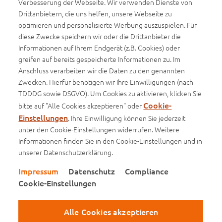
Verbesserung der Webseite. Wir verwenden Dienste von
Barrierefreiheit
Drittanbietern, die uns helfen, unsere Webseite zu
optimieren und personalisierte Werbung auszuspielen. Für
Barrierefreiheitserklärung
diese Zwecke speichern wir oder die Drittanbieter die
Informationen auf Ihrem Endgerät (z.B. Cookies) oder
Infos
greifen auf bereits gespeicherte Informationen zu. Im
Anschluss verarbeiten wir die Daten zu den genannten
Basisinformationsblätter (BIB)
Zwecken. Hierfür benötigen wir Ihre Einwilligungen (nach
Produktinformationsblätter
TDDDG sowie DSGVO). Um Cookies zu aktivieren, klicken Sie
Cookie-
bitte auf "Alle Cookies akzeptieren" oder
Einstellungen
. Ihre Einwilligung können Sie jederzeit
unter den Cookie-Einstellungen widerrufen. Weitere
Impressum
Informationen finden Sie in den Cookie-Einstellungen und in
unserer Datenschutzerklärung.
Datenschutz
Impressum
Datenschutz
Compliance
Compliance
Cookie-Einstellungen
Cookie-Einstellungen
Alle Cookies akzeptieren
Besuchen Sie uns auf Facebook
Besuchen Sie uns auf Instagram
Besuchen Sie uns auf Xing
Besuchen Sie uns auf You
Besuchen Sie uns au
Besuchen Sie