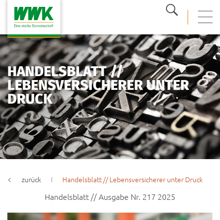
Suche
mobi
HANDELSBLATT //
LEBENSVERSICHERER UNTER
DRUCK
zurück
Handelsblatt // Lebensversicherer unter Druck
Handelsblatt // Ausgabe Nr. 217 2025